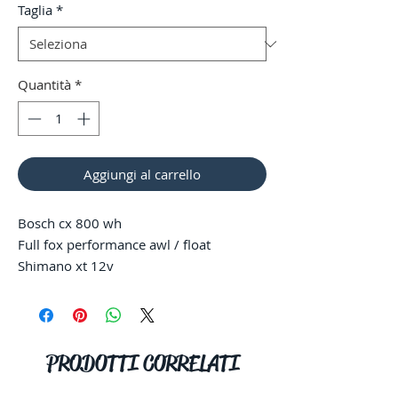
Taglia
*
Quantità
*
Aggiungi al carrello
Bosch cx 800 wh
Full fox performance awl / float
Shimano xt 12v
Freno shimano deore 4 pistoni
Reggisella 170 mm telescopico
500km
PRODOTTI CORRELATI