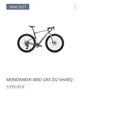
New 2027
New 2027
MONDRAKER ARID GRX DI2 SHARQ
MONDRAKER ARID 
Prezzo
Prezzo
5399,00 €
4499,00 €
Bike Busters 2.0