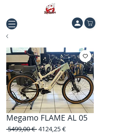
Megamo FLAME AL 05
Prezzo
Prezzo
 5499,00 € 
4124,25 €
regolare
scontato