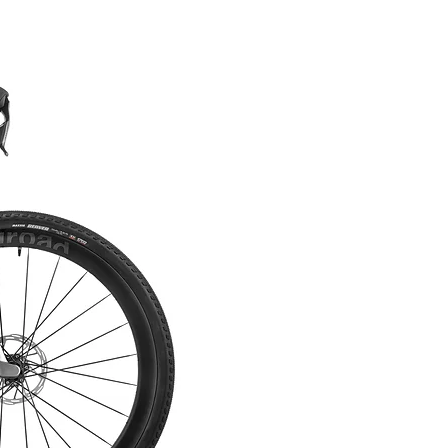
45mm, Center Lock
COMANDO DEL CAMBIO
SHIMANO ULTEGRA Di2 ST-R8170
DUAL CONTROL
CAMBIO
SHIMANO ULTEGRA Di2, RD-R8150,
12s
DEVIATORE
SHIMANO ULTEGRA Di2, FD-R8150,
12s
PEDIVELLE
SHIMANO ULTEGRA, FC-R8100
Crankset, 52/36T, 170-172,5-175mm
CATENA
CN-M7100, 118 Links
CASSETTA
CS-R8100, 11-34T
BB (MOVIMENTO CENTRALE)
Shimano T47, Black