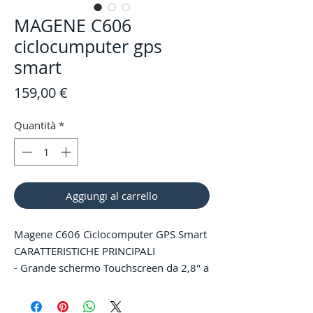
MAGENE C606
ciclocumputer gps
smart
Prezzo
159,00 €
Quantità
*
Aggiungi al carrello
Magene C606 Ciclocomputer GPS Smart
CARATTERISTICHE PRINCIPALI
- Grande schermo Touchscreen da 2,8" a
colori con vetro e trattamento
idrofobico anti-impronte