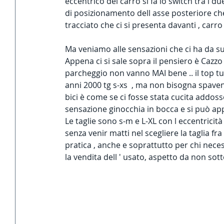
eccentrico del carro si fa lo switch tra i du
di posizionamento dell asse posteriore che 
tracciato che ci si presenta davanti , carro 
Ma veniamo alle sensazioni che ci ha da su
Appena ci si sale sopra il pensiero è Cazzo h
parcheggio non vanno MAI bene .. il top tu
anni 2000 tg s-xs  , ma non bisogna spavent
bici è come se ci fosse stata cucita addoss
sensazione ginocchia in bocca e si può appr
Le taglie sono s-m e L-XL con l eccentricità
senza venir matti nel scegliere la taglia fra
pratica , anche e soprattutto per chi neces
la vendita dell ' usato, aspetto da non sott