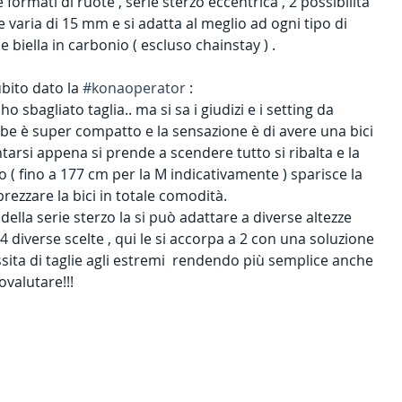
e formati di ruote , serie sterzo eccentrica , 2 possibilità 
varia di 15 mm e si adatta al meglio ad ogni tipo di 
e biella in carbonio ( escluso chainstay ) .
bito dato la 
#konaoperator
 : 
o sbagliato taglia.. ma si sa i giudizi e i setting da 
be è super compatto e la sensazione è di avere una bici 
arsi appena si prende a scendere tutto si ribalta e la 
o ( fino a 177 cm per la M indicativamente ) sparisce la 
ezzare la bici in totale comodità. 
 della serie sterzo la si può adattare a diverse altezze 
 4 diverse scelte , qui le si accorpa a 2 con una soluzione 
sita di taglie agli estremi  rendendo più semplice anche 
ovalutare!!! 