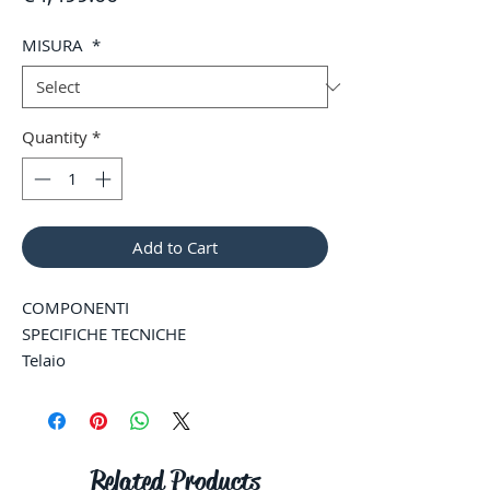
MISURA
*
Quantity
*
Add to Cart
COMPONENTI
SPECIFICHE TECNICHE
Telaio
Telaio
Arid Stealth Air Carbon, spazio nel tubo,
movimento centrale T47, tubo sterzo
conico, passacavi interno HHG, asse
Related Products