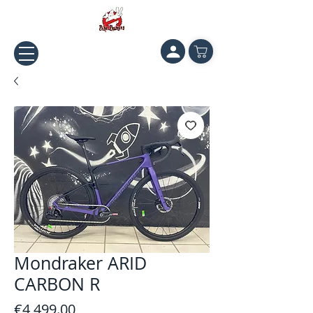
Mondraker ARID
CARBON R
Price
€4,499.00