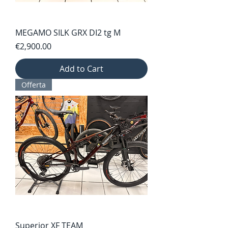
MEGAMO SILK GRX DI2 tg M
Price
€2,900.00
Add to Cart
Offerta
Superior XF TEAM