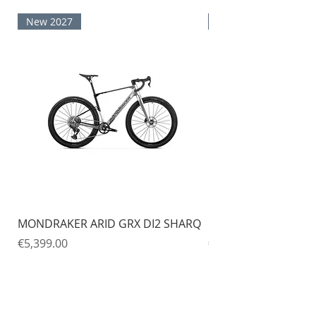
New 2027
New 2027
MONDRAKER ARID GRX DI2 SHARQ
MONDRAKER ARID 
Price
Price
€5,399.00
€4,499.00
Bike Busters 2.0